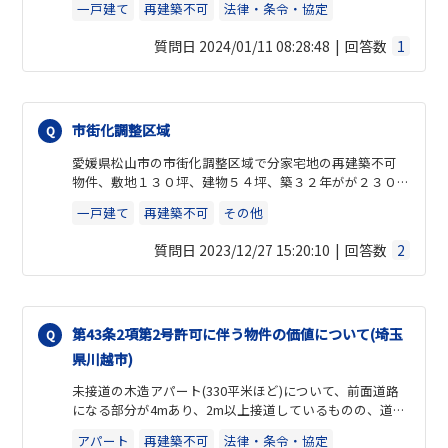
一戸建て
再建築不可
法律・条令・協定
者から通行掘削承諾書を入手しているため再建築可能で
ある。
質問日 2024/01/11 08:28:48
回答数
1
・本物件の内見時にもらった広告の特記事項には再建築
不可という記載はなかったが、契約締結時に新たにもら
った広告の特記事項には「再建築不可。再建築の際には
私道所有者からの承諾がないと再建築できません。」と
追記してあった。
市街化調整区域
愛媛県松山市の市街化調整区域で分家宅地の再建築不可
契約締結に至るまでは通行掘削承諾書があるのなら再建
物件、敷地１３０坪、建物５４坪、築３２年がが２３０
築なので、という説明を受けていたため安心して契約した
０万で売りに出てるのですが、適正なんでしょうか?
ものの、
一戸建て
再建築不可
その他
再建築時に再び私道所有者全員から承諾を取る必要があ
また２０年後に売る時に値段はつくのか知りたいです。
るとなると話が違うのではないかと思い、こちらで相談
質問日 2023/12/27 15:20:10
回答数
2
させていただいた次第です。
先ず、スーモや紙の広告において、再建築不可物件に該当
するならばその旨を記載する義務があると思います。
スーモにも内見時にもらった広告にもその記載はありま
第43条2項第2号許可に伴う物件の価値について(埼玉
せんでした。
法律に詳しい方にお伺いしたいのですが、
県川越市)
本物件は通行掘削承諾書があるので再建築可能と判断し
未接道の木造アパート(330平米ほど)について、前面道路
ても良いのか、
になる部分が4mあり、2m以上接道しているものの、道路
または、再建築を行う際に再び私道所有者全員の承諾が
部分が市所有の道路であり、建築基準法上の道路要件を満
ないと再建築出来ないのかについてお伺いできますでし
アパート
再建築不可
法律・条令・協定
たさないものである。