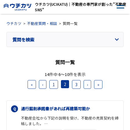
ウチカツ(UCIKATU)｜不動産の専門家が創った”不動産
SNS”
ウチカツ
不動産質問・相談
質問一覧
質問を検索
質問一覧
14
件中
6〜10
件を表示
2
«
‹
1
3
›
»
通行掘削承諾書があれば再建築可能か
不動産会社から下記の説明を受け、不動産の売買契約を締
結しました。
・本物件は私道にのみ接道しているものだが、私道所有