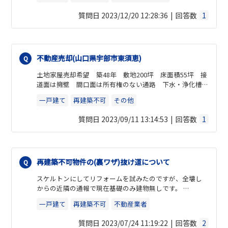
ょうか。
この状態で、第43条2項第2号許可を受けることが可能な
後者の場合、今後相続で所有者が増え全員の所在が不明
質問日 2023/12/20 12:28:36
回答数
1
のか？
になってしまうと再建築出来ないのではないかと懸念し
ております。
よろしくお願いいたします。
不動産売却(山口県宇部市東須恵)
土地家屋売却希望 築48年 敷地200坪 床面積55坪 接
道面は擁壁 間口面は所有権のない通路 下水・浄化槽
設備なし 敷地内に車庫を含む離れあり 複数の庭石と
一戸建て
再建築不可
その他
池のある庭（接道面） 高台にあり洪水・高潮のエリア
外
質問日 2023/09/11 13:14:53
回答数
1
再建築不可物件の(裏ワザ)抜け道について
スケルトンにしてリフォームを試みたのですが、全壊し
からの近隣の通報で現在基礎のみ建物無しです。
川口エリア(西青木3丁目)は、みなし道路で接道1.5mで建
一戸建て
再建築不可
不動産業者
築審査会にかけることが物件によっては出来るのです
が、現状接道1.4m近隣宅に土地の売買交渉するも不承。
質問日 2023/07/24 11:19:22
回答数
2
所有土地面積72.4。