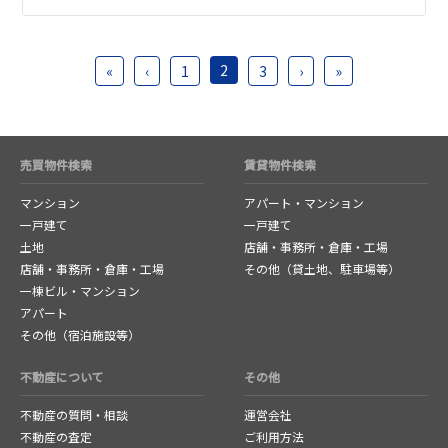
家を失いました。再建築出来る方法や抜け道、裏ワザ等
の知恵をお借りしたいです。
市長に請願書の提出をする為、同丁目のご近所さんから
2
«
‹
1
3
›
»
建築出来るようにと、ご署名A4用紙に4枚ほど集まってお
ります。
建築を承ってくださる工務店さんも探しております。
ちなみに道路を挟んだ向かいのエリアで接道1.3で完全に
建て直しを昨年している物件がありました。
売買物件検索
賃貸物件検索
きっとやり方があるんだと認識しております。
家を取り戻したいです。
マンション
アパート・マンション
生まれ育ったこのエリアで住み続けたいです。
一戸建て
何卒、お力添えの程、宜しくお願い申し上げます。
一戸建て
土地
店舗・事務所・倉庫・工場
店舗・事務所・倉庫・工場
その他（貸土地、駐車場等）
一棟ビル・マンション
アパート
その他（宿泊施設等）
不動産について
その他
不動産の質問・相談
運営会社
不動産の査定
ご利用方法