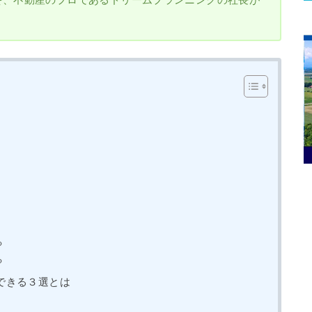
る
る
できる３選とは