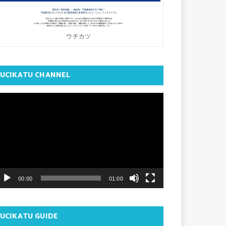
ウチカツ
UCIKATU CHANNEL
動
画
プ
レ
ー
ヤ
00:00
01:00
ー
UCIKATU GUIDE