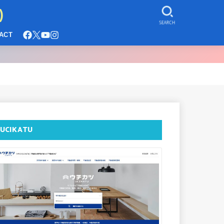
)
SEARCH
ACT
UCIKATU