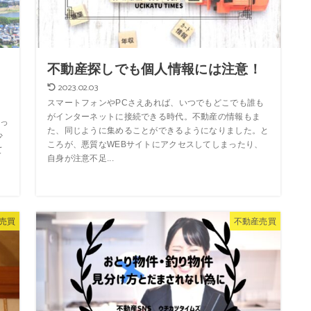
た
不動産探しでも個人情報には注意！
2023.02.03
スマートフォンやPCさえあれば、いつでもどこでも誰も
がインターネットに接続できる時代。不動産の情報もま
っ
た、同じように集めることができるようになりました。と
少
ころが、悪質なWEBサイトにアクセスしてしまったり、
て
自身が注意不足...
売買
不動産売買