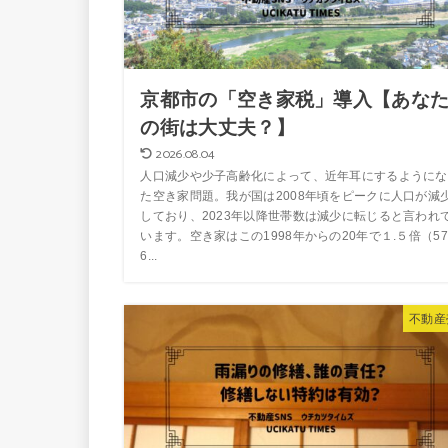
京都市の「空き家税」導入【あな
の街は大丈夫？】
2026.08.04
人口減少や少子高齢化によって、近年耳にするようにな
た空き家問題。我が国は2008年頃をピークに人口が減
しており、2023年以降世帯数は減少に転じると言われ
います。空き家はこの1998年からの20年で１.５倍（57
6...
不動産