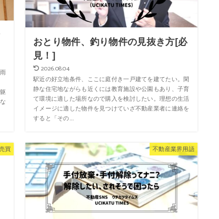
な
おとり物件、釣り物件の見抜き方[必
見！]
2026.08.04
雨
駅近の好立地条件、ここに庭付き一戸建てを建てたい。閑
静な住宅地ながらも近くには教育施設や公園もあり、子育
躯
て環境に適した場所なので購入を検討したい。理想の生活
な
イメージに適した物件を見つけていざ不動産業者に連絡を
すると「その...
売買
不動産業界用語