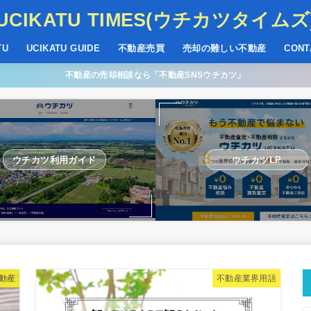
UCIKATU TIMES(ウチカツタイムズ
TU
UCIKATU GUIDE
不動産売買
売却の難しい不動産
CONT
不動産の売却相談なら「不動産SNSウチカツ」
ウチカツ利用ガイド
ウチカツLP
動産
不動産業界用語