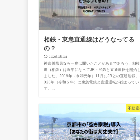
相鉄・東急直通線はどうなってる
の？
2026.08.04
神奈川県民なら一度は聞いたことがあるであろう、相模
道（相鉄）は近年になってJR・私鉄と直通運転を開始
ました。2019年（令和元年）11月にJRとの直通運転、
023年（令和５年）に東急電鉄と直通運転が始まってい
す。...
不動産