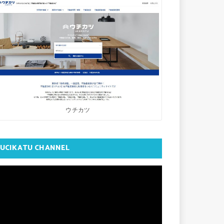
ウチカツ
UCIKATU CHANNEL
動
画
プ
レ