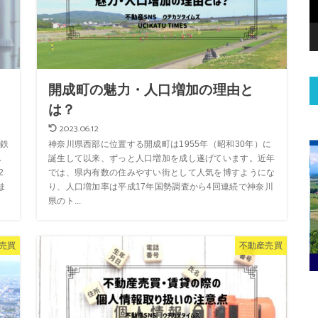
開成町の魅力・人口増加の理由と
は？
2023.06.12
鉄
神奈川県西部に位置する開成町は1955年（昭和30年）に
し
誕生して以来、ずっと人口増加を成し遂げています。近年
2
では、県内有数の住みやすい街として人気を博すようにな
ま
り、人口増加率は平成17年国勢調査から4回連続で神奈川
県のト...
売買
不動産売買