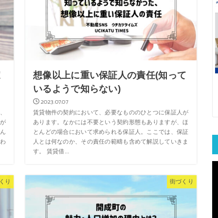
家
想像以上に重い保証人の責任(知って
いるようで知らない)
2023.07.07
、
賃貸物件の契約において、必要なもののひとつに保証人が
が
あります。なかには不要という契約形態もありますが、ほ
ん
とんどの場合において求められる保証人。ここでは、保証
わ
人とは何なのか、その責任の範疇も含めて解説していきま
す。 賃貸借...
くり
街づくり