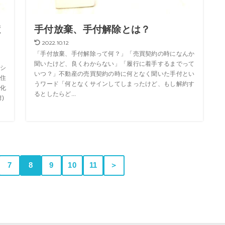
症
手付放棄、手付解除とは？
2022.10.12
「手付放棄、手付解除って何？」「売買契約の時になんか
聞いたけど、良くわからない」「履行に着手するまでって
シ
いつ？」不動産の売買契約の時に何となく聞いた手付とい
住
うワード「何となくサインしてしまったけど、もし解約す
化
るとしたらど...
)
7
8
9
10
11
＞