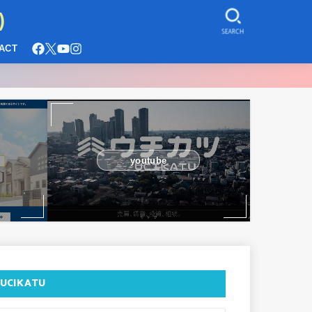
)
SEARCH
ACT
youtube
UCIKATU