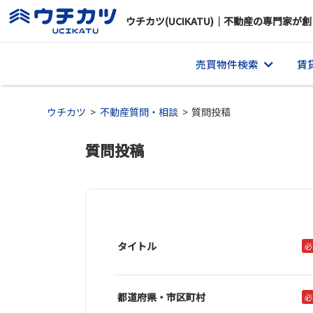
ウチカツ(UCIKATU)｜不動産の専門家が創
売買物件検索
賃
ウチカツ
不動産質問・相談
質問投稿
質問投稿
タイトル
必
都道府県・市区町村
必