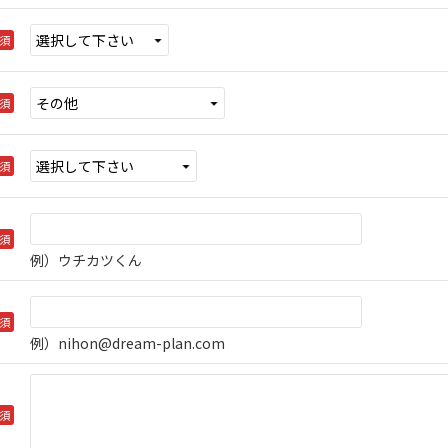
須
須
須
須
例）ウチカツくん
須
例）nihon@dream-plan.com
須