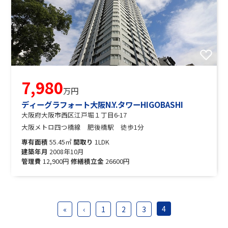
7,980
万円
ディーグラフォート大阪N.Y.タワーHIGOBASHI
大阪府大阪市西区江戸堀１丁目6-17
大阪メトロ四つ橋線 肥後橋駅 徒歩1分
専有面積
55.45㎡
間取り
1LDK
建築年月
2008年10月
管理費
12,900円
修繕積立金
26600円
4
«
‹
1
2
3