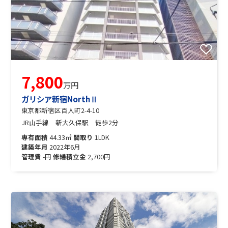
7,800
万円
ガリシア新宿NorthⅡ
東京都新宿区百人町2-4-10
JR山手線 新大久保駅 徒歩2分
専有面積
44.33㎡
間取り
1LDK
建築年月
2022年6月
管理費
-円
修繕積立金
2,700円