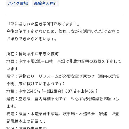
バイク置場
高齢者入居可
『草に埋もれた空き家0円であげます！』
今後の使用予定がないため、管理しながら活用いただける方に
お譲りできたらと思います。
所在：長崎県平戸市志々伎町
地目：宅地＋畑2筆＋山林 ※畑は非農地証明の取得を予定して
います
現況：建物あり リフォームが必要な空き家つき（室内の詳細
不明、床が抜けているようです）
地積：宅地254.54㎡＋畑2筆合計607㎡＋山林66㎡
建物：空き家 室内詳細不明です ※必ず現地確認をお願いし
ます。
構造：家屋・木造草葺平家建、炊事場・木造草葺平家建 ※登
記簿謄本上の記載です
状況：お譲り先募集中