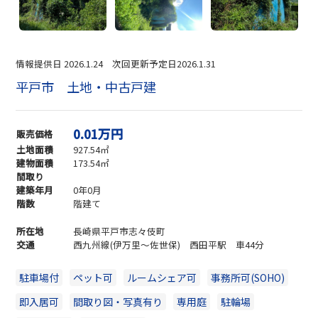
情報提供日 2026.1.24 次回更新予定日2026.1.31
平戸市 土地・中古戸建
0.01万円
販売価格
土地面積
927.54㎡
建物面積
173.54㎡
間取り
建築年月
0年0月
階数
階建て
所在地
長崎県平戸市志々伎町
交通
西九州線(伊万里～佐世保) 西田平駅 車44分
駐車場付
ペット可
ルームシェア可
事務所可(SOHO)
即入居可
間取り図・写真有り
専用庭
駐輪場