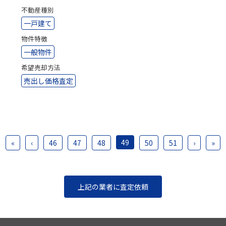
不動産種別
一戸建て
物件特徴
一般物件
希望売却方法
売出し価格査定
49
«
‹
46
47
48
50
51
›
»
上記の業者に査定依頼