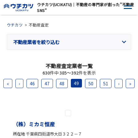
ウチカツ(UCIKATU)｜不動産の専門家が創った”不動産
SNS”
ウチカツ
不動産査定
不動産業者を絞り込む
不動産査定業者一覧
630
件中
385〜392
件を表示
49
«
‹
46
47
48
50
51
›
»
（株）ミカミ恒産
所在地
千葉県四街道市大日３２２－７