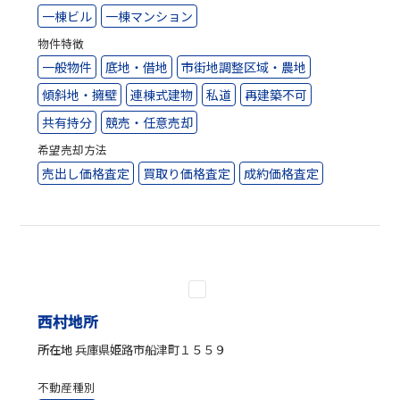
一棟ビル
一棟マンション
物件特徴
一般物件
底地・借地
市街地調整区域・農地
傾斜地・擁壁
連棟式建物
私道
再建築不可
共有持分
競売・任意売却
希望売却方法
売出し価格査定
買取り価格査定
成約価格査定
西村地所
所在地
兵庫県姫路市船津町１５５９
不動産種別