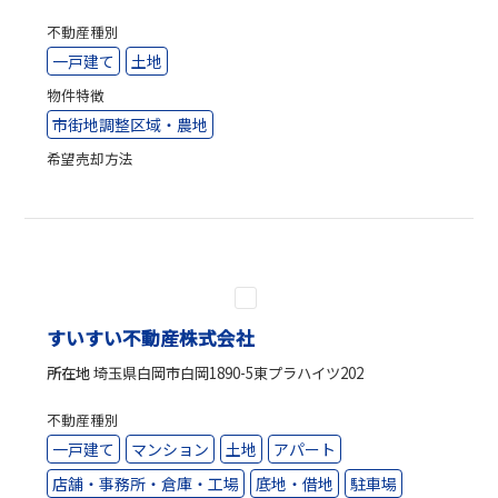
不動産種別
一戸建て
土地
物件特徴
市街地調整区域・農地
希望売却方法
すいすい不動産株式会社
所在地
埼玉県白岡市白岡1890-5東プラハイツ202
不動産種別
一戸建て
マンション
土地
アパート
店舗・事務所・倉庫・工場
底地・借地
駐車場