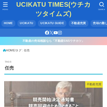
UCIKATU TIMES(ウチカ
MENU
SEARCH
ツタイムズ)
HOME
UCIKATU
UCIKATU GUIDE
不動産売買
売却の難
不動産の売却相談なら「不動産SNSウチカツ」
HOME
タグ : 任売
任売
不動産売買