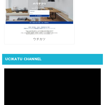
ウチカツ
UCIKATU CHANNEL
動
画
プ
レ
ー