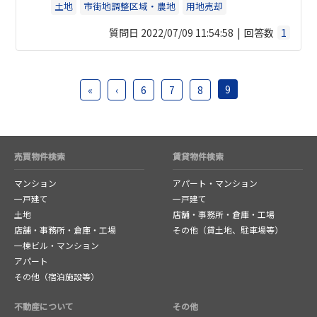
土地
市街地調整区域・農地
用地売却
市街化調整区域での土地の売却は他にどの様な方法があ
質問日 2022/07/09 11:54:58
回答数
1
りますか？
9
«
‹
6
7
8
売買物件検索
賃貸物件検索
マンション
アパート・マンション
一戸建て
一戸建て
土地
店舗・事務所・倉庫・工場
店舗・事務所・倉庫・工場
その他（貸土地、駐車場等）
一棟ビル・マンション
アパート
その他（宿泊施設等）
不動産について
その他