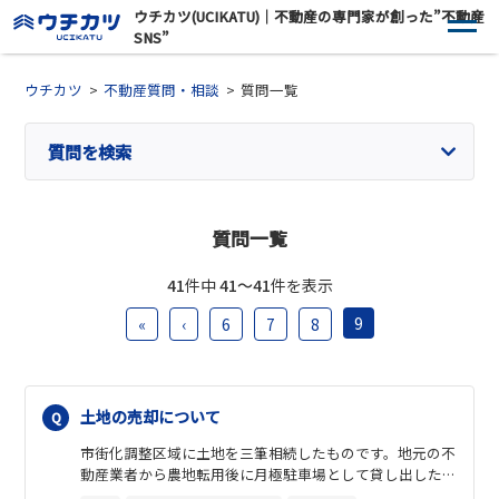
ウチカツ(UCIKATU)｜不動産の専門家が創った”不動産
SNS”
ウチカツ
不動産質問・相談
質問一覧
質問を検索
質問一覧
41
件中
41〜41
件を表示
9
«
‹
6
7
8
土地の売却について
市街化調整区域に土地を三筆相続したものです。地元の不
動産業者から農地転用後に月極駐車場として貸し出した
らと言われましたが、その後に売却は出来るのですか？